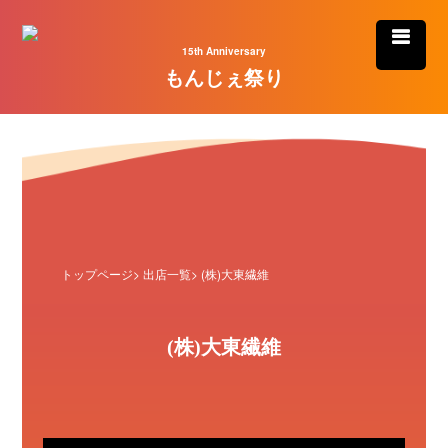
15th Anniversary
もんじぇ祭り
トップページ
>
出店一覧
> (株)大東繊維
(株)大東繊維