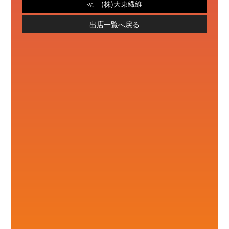
(株)大東繊維
出店一覧へ戻る