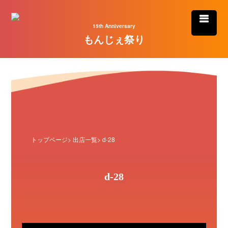
15th Anniversary
もんじぇ祭り
トップページ
>
出店一覧
> d-28
d-28