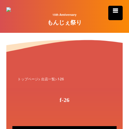
15th Anniversary
もんじぇ祭り
トップページ
>
出店一覧
> f-26
f-26