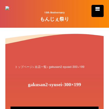
15th Anniversary
もんじぇ祭り
トップページ
>
出店一覧
> gakusan2-syusei-300×199
gakusan2-syusei-300×199