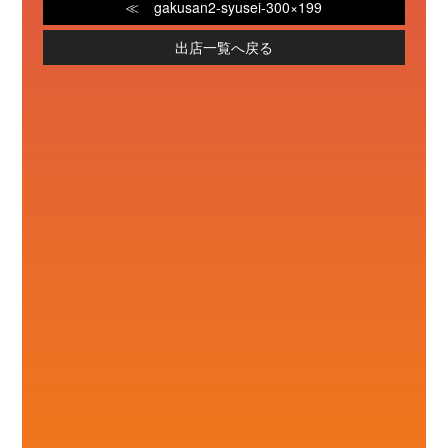
gakusan2-syusei-300×199
出店一覧へ戻る