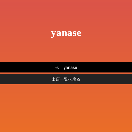
yanase
yanase
出店一覧へ戻る