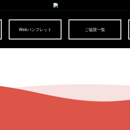
Webパンフレット
ご協賛一覧